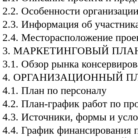
,
2.2. Особенности организации
В
ы
м
2.3. Информация об участник
о
ж
2.4. Месторасположение прое
е
т
е
3. МАРКЕТИНГОВЫЙ ПЛА
:
1
3.1. Обзор рынка консервиро
.
З
4. ОРГАНИЗАЦИОННЫЙ П
а
к
4.1. План по персоналу
а
з
а
4.2. План-график работ по пр
т
ь
4.3. Источники, формы и усл
о
б
4.4. График финансирования 
н
о
в