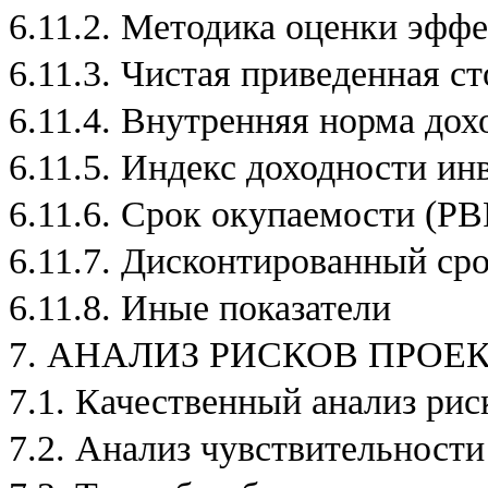
а
6.11.2. Методика оценки эфф
л
ь
6.11.3. Чистая приведенная с
н
о
е
6.11.4. Внутренняя норма дох
и
с
6.11.5. Индекс доходности ин
с
л
6.11.6. Срок окупаемости (PB
е
д
о
6.11.7. Дисконтированный ср
в
а
6.11.8. Иные показатели
н
и
7. АНАЛИЗ РИСКОВ ПРОЕ
е
п
о
7.1. Качественный анализ рис
В
а
7.2. Анализ чувствительности
ш
е
й