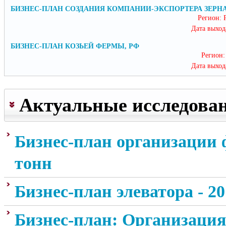
БИЗНЕС-ПЛАН СОЗДАНИЯ КОМПАНИИ-ЭКСПОРТЕРА ЗЕРН
н
ы
Регион:
й
Дата выход
б
и
БИЗНЕС-ПЛАН КОЗЬЕЙ ФЕРМЫ, РФ
з
Регион:
н
Дата выход
е
с
-
Актуальные исследован
п
л
а
н
Бизнес-план организации 
п
о
В
тонн
а
ш
С
е
Бизнес-план элеватора - 2
п
й
о
т
с
Г
е
Бизнес-план: Организация
о
Л
м
б
О