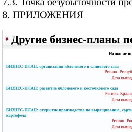
7.3. Точка безубыточности пр
т
е
8. ПРИЛОЖЕНИЯ
м
е
3
.
Другие бизнес-планы п
З
а
к
а
Название и
з
а
БИЗНЕС-ПЛАН: организация яблоневого и сливового сада
т
Регион: Респу
ь
Дата выход
и
н
БИЗНЕС-ПЛАН: развитие яблоневого и косточкового сада
д
Регион: Красн
и
Дата выход
в
и
БИЗНЕС-ПЛАН: открытие производства по выращиванию, сортиро
д
картофеля
у
Регион: Р
а
л
Дата выход
ь