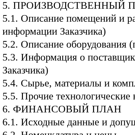
5. ПРОИЗВОДСТВЕННЫЙ 
л
е
5.1. Описание помещений и ра
н
и
е
информации Заказчика)
с
у
5.2. Описание оборудования 
т
о
5.3. Информация о поставщи
ч
н
е
Заказчика)
н
и
5.4. Сырье, материалы и ком
е
м
с
5.5. Прочие технологические
т
р
6. ФИНАНСОВЫЙ ПЛАН
у
к
6.1. Исходные данные и допу
т
у
р
6.2. Номенклатура и цены