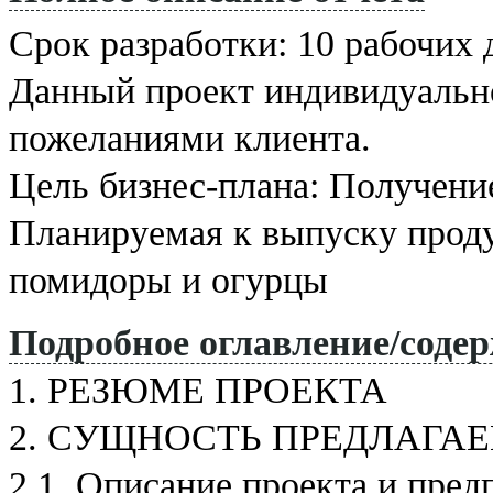
и
д
Срок разработки: 10 рабочих 
а
н
Данный проект индивидуально
н
ы
пожеланиями клиента.
й
о
т
Цель бизнес-плана: Получение
ч
ё
Планируемая к выпуску прод
т
В
а
помидоры и огурцы
м
н
е
Подробное оглавление/соде
п
о
1. РЕЗЮМЕ ПРОЕКТА
д
х
о
2. СУЩНОСТЬ ПРЕДЛАГА
д
и
2.1. Описание проекта и пре
т