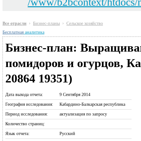
/www/b2bcontext/htdocs/
изображённый на
изображённый на
Поля, отмеченные звёздочкой (
*
), обязательны для заполнения.
включить поиск по аннотациям к отчётам
картинке
картинке
*
*
:
:
Поля, отмеченные звёздочкой (
Поля, отмеченные звёздочкой (
*
*
), обязательны для заполнения.
), обязательны для заполнения.
Все отрасли
Бизнес-планы
Сельское хозяйство
Бесплатная
аналитика
Бизнес-план: Выращива
помидоров и огурцов, К
20864 19351)
Дата выхода отчета:
9 Сентября 2014
География исследования:
Кабардино-Балкарская республика
Период исследования:
актуализация по запросу
Количество страниц:
Язык отчета:
Русский