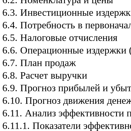
ы
о
6.3. Инвестиционные издерж
т
ч
ё
6.4. Потребность в первонач
т
а
6.5. Налоговые отчисления
2
.
6.6. Операционные издержки 
З
а
6.7. План продаж
к
а
з
6.8. Расчет выручки
а
т
6.9. Прогноз прибылей и убы
ь
и
н
6.10. Прогноз движения дене
д
и
6.11. Анализ эффективности 
в
и
6.11.1. Показатели эффективн
д
у